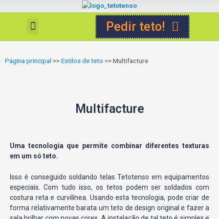
Pedir teto!
Estilos de teto
Página principal
>>
Estilos de teto
>>
Multifacture
Multifacture
Uma tecnologia que permite combinar diferentes texturas
em um só teto.
Isso é conseguido soldando telas Tetotenso em equipamentos
especiais. Com tudo isso, os tetos podem ser soldados com
costura reta e curvilínea. Usando esta tecnologia, pode criar de
forma relativamente barata um teto de design original e fazer a
sala brilhar com novas cores. A instalação de tal teto é simples e