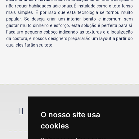
não requer habilidades adicionais. É instalado como o teto tenso
mais simples. É por isso que esta tecnologia se tornou muito
popular. Se deseja criar um interior bonito e incomum sem
gastar muito dinheiro e esforço, esta solução é perfeita para si.
Faça um pequeno esboço indicando as texturas e a localização
da costura, e nossos designers prepararão um layout a partir do
qual eles farão seu teto.
info@tetotenso.pt
+351 919 272 368
O nosso site usa
(Chamada para a rede móvel nacional)
Formações Teto Tenso
Política de Privacidade
Termos e Condições
Livro de Reclamações
cookies